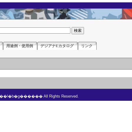
用途例・使用例
デジアナEカタログ
リンク
���l�b�g������ All Rights Reserved.