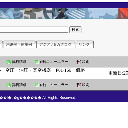
用途例・使用例
デジアナEカタログ
リンク
資料請求
(株)ニューエラー
印刷
更新日:201
資料請求
(株)ニューエラー
印刷
���l�b�g������ All Rights Reserved.