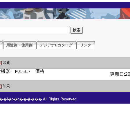
用途例・使用例
デジアナEカタログ
リンク
印刷
更新日:201
印刷
���l�b�g������ All Rights Reserved.