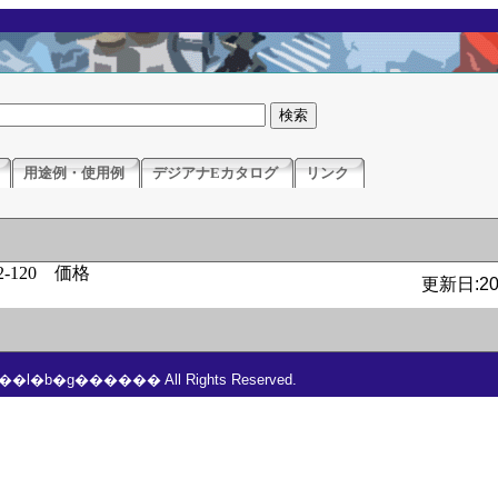
用途例・使用例
デジアナEカタログ
リンク
更新日:201
���l�b�g������ All Rights Reserved.