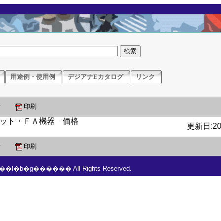
用途例・使用例
デジアナEカタログ
リンク
所
印刷
更新日:201
所
印刷
���l�b�g������ All Rights Reserved.