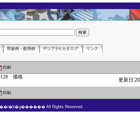
用途例・使用例
デジアナEカタログ
リンク
印刷
更新日:201
印刷
���l�b�g������ All Rights Reserved.