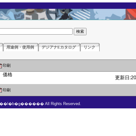
用途例・使用例
デジアナEカタログ
リンク
印刷
更新日:201
印刷
���l�b�g������ All Rights Reserved.