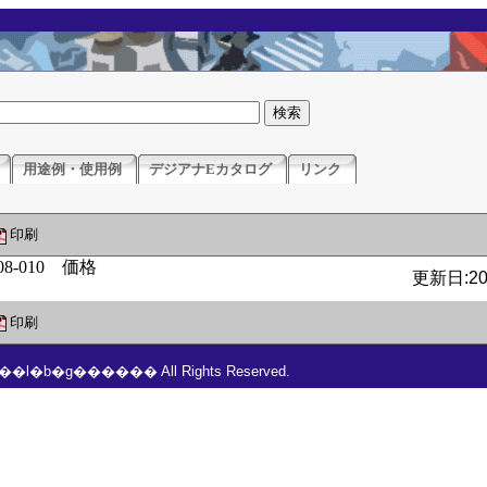
用途例・使用例
デジアナEカタログ
リンク
印刷
更新日:201
印刷
���l�b�g������ All Rights Reserved.