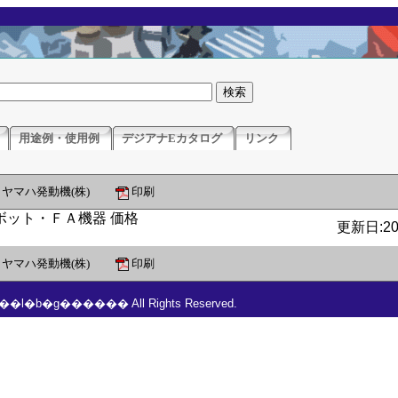
用途例・使用例
デジアナEカタログ
リンク
ヤマハ発動機(株)
印刷
更新日:201
ヤマハ発動機(株)
印刷
���l�b�g������ All Rights Reserved.