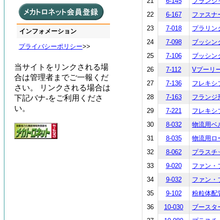
21
6-145
プランジャー
22
6-167
ファスナー
23
7-018
プラリンク
インフォメーション
24
7-098
ブッシング
プライバシーポリシー
>>
25
7-106
ブッシング
当サイトをリンクされる場
26
7-112
Vプーリー 
合は管理者までご一報くだ
27
7-136
フレキシブ
さい。 リンクされる場合は
28
7-163
フランジ形
下記バナ-をご利用くださ
い。
29
7-221
フレキシブ
30
8-032
物流用ベル
31
8-035
物流用ロー
32
8-062
プラスチッ
33
9-020
ファン・ブロ
34
9-032
ファン・ブロ
35
9-102
粉粒体配管部
36
10-030
ブースター