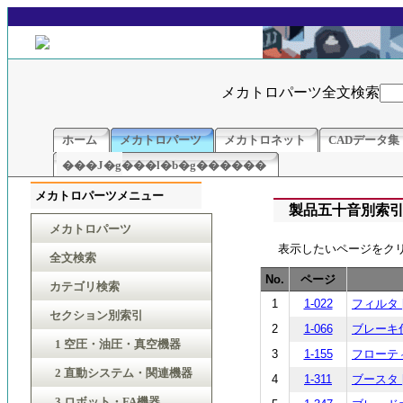
メカトロパーツ全文検索
ホーム
メカトロパーツ
メカトロネット
CADデータ集
���J�g���l�b�g������
メカトロパーツメニュー
製品五十音別索
メカトロパーツ
表示したいページをク
全文検索
No.
ページ
カテゴリ検索
1
1-022
フィルタ [C
セクション別索引
2
1-066
ブレーキ付エ
1 空圧・油圧・真空機器
3
1-155
フローティ
2 直動システム・関連機器
4
1-311
ブースタ [
3 ロボット・FA機器