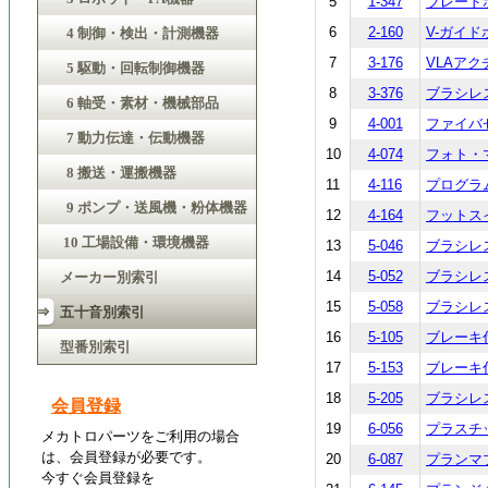
5
1-347
ブレードホ
6
2-160
V-ガイドホ
4 制御・検出・計測機器
7
3-176
VLAアクチ
5 駆動・回転制御機器
8
3-376
ブラシレス
6 軸受・素材・機械部品
9
4-001
ファイバセ
7 動力伝達・伝動機器
10
4-074
フォト・マ
8 搬送・運搬機器
11
4-116
プログラム
9 ポンプ・送風機・粉体機器
12
4-164
フットスイッ
10 工場設備・環境機器
13
5-046
ブラシレス
14
5-052
ブラシレスD
メーカー別索引
15
5-058
ブラシレス
五十音別索引
16
5-105
ブレーキ付モ
型番別索引
17
5-153
ブレーキ付
18
5-205
ブラシレス
会員登録
19
6-056
プラスチッ
メカトロパーツをご利用の場合
は、会員登録が必要です。
20
6-087
プランマブロ
今すぐ会員登録を