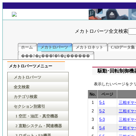
メカトロパーツ全文検索
ホーム
メカトロパーツ
メカトロネット
CADデータ集
���J�g���l�b�g������
メカトロパーツメニュー
駆動･回転制御機器
メカトロパーツ
表示したいページをク
全文検索
No.
ページ
カテゴリ検索
1
5-1
三相ギヤ
セクション別索引
2
5-2
三相ギヤ
1 空圧・油圧・真空機器
3
5-3
三相ギヤ
2 直動システム・関連機器
4
5-4
三相ギヤ
3 ロボット・FA機器