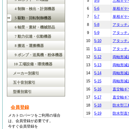
5
5-5
三相ギヤ
6
5-6
単相ギヤ
4 制御・検出・計測機器
7
5-7
単相ギヤ
5 駆動・回転制御機器
8
5-8
アタッチ
6 軸受・素材・機械部品
9
5-9
アタッチ
7 動力伝達・伝動機器
10
5-10
アタッチ
8 搬送・運搬機器
11
5-11
アタッチ
9 ポンプ・送風機・粉体機器
12
5-12
両軸形減
10 工場設備・環境機器
13
5-13
両軸形減
14
5-14
両軸形減
メーカー別索引
15
5-15
両軸形減
五十音別索引
16
5-16
直交軸ギ
型番別索引
17
5-17
直交軸ギ
18
5-18
防水型三
会員登録
19
5-19
防水型直
メカトロパーツをご利用の場合
は、会員登録が必要です。
今すぐ会員登録を