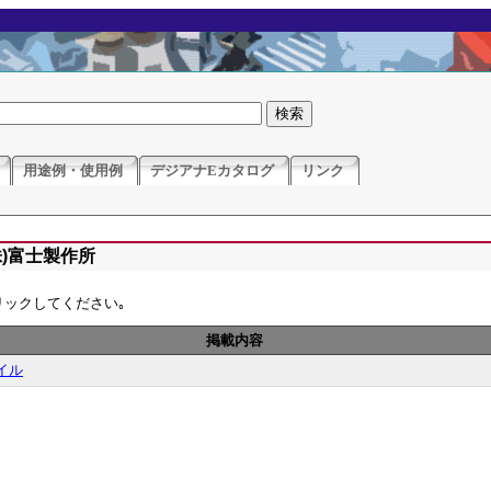
用途例・使用例
デジアナEカタログ
リンク
株)富士製作所
リックしてください｡
掲載内容
イル