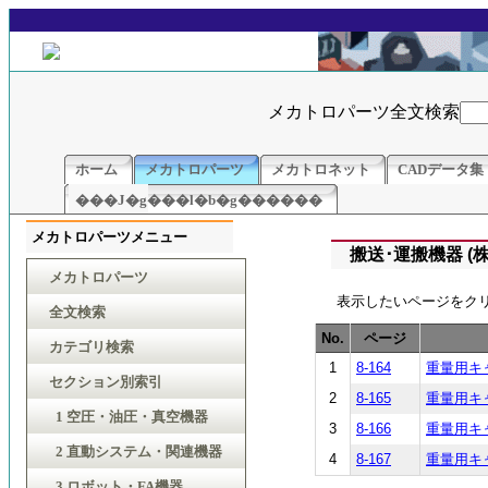
メカトロパーツ全文検索
ホーム
メカトロパーツ
メカトロネット
CADデータ集
���J�g���l�b�g������
メカトロパーツメニュー
搬送･運搬機器 (
メカトロパーツ
表示したいページをク
全文検索
No.
ページ
カテゴリ検索
1
8-164
重量用キ
セクション別索引
2
8-165
重量用キ
1 空圧・油圧・真空機器
3
8-166
重量用キ
2 直動システム・関連機器
4
8-167
重量用キ
3 ロボット・FA機器