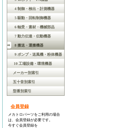
4 制御・検出・計測機器
5 駆動・回転制御機器
6 軸受・素材・機械部品
7 動力伝達・伝動機器
8 搬送・運搬機器
9 ポンプ・送風機・粉体機器
10 工場設備・環境機器
メーカー別索引
五十音別索引
型番別索引
会員登録
メカトロパーツをご利用の場合
は、会員登録が必要です。
今すぐ会員登録を