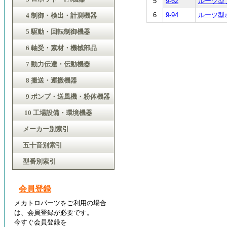
5
9-62
ルーツ型
6
9-94
ルーツ型
4 制御・検出・計測機器
5 駆動・回転制御機器
6 軸受・素材・機械部品
7 動力伝達・伝動機器
8 搬送・運搬機器
9 ポンプ・送風機・粉体機器
10 工場設備・環境機器
メーカー別索引
五十音別索引
型番別索引
会員登録
メカトロパーツをご利用の場合
は、会員登録が必要です。
今すぐ会員登録を