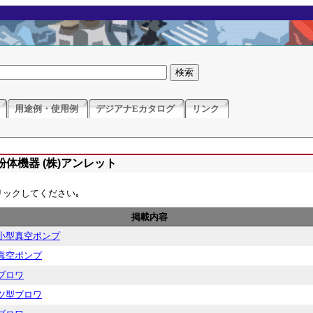
用途例・使用例
デジアナEカタログ
リンク
体機器 (株)アンレット
リックしてください｡
掲載内容
小型真空ポンプ
真空ポンプ
ブロワ
ツ型ブロワ