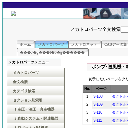
メカトロパーツ全文検索
ホーム
メカトロパーツ
メカトロネット
CADデータ集
���J�g���l�b�g������
メカトロパーツメニュー
ポンプ･送風機・粉
メカトロパーツ
表示したいページをク
全文検索
No.
ページ
カテゴリ検索
1
9-108
ダクトホ
セクション別索引
2
9-109
ダクトホ
1 空圧・油圧・真空機器
3
9-110
ダクトホ
2 直動システム・関連機器
4
9-111
ダクトホ
3 ロボット・FA機器