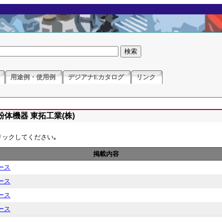
用途例・使用例
デジアナEカタログ
リンク
体機器 東拓工業(株)
リックしてください｡
掲載内容
ース
ース
ース
ース