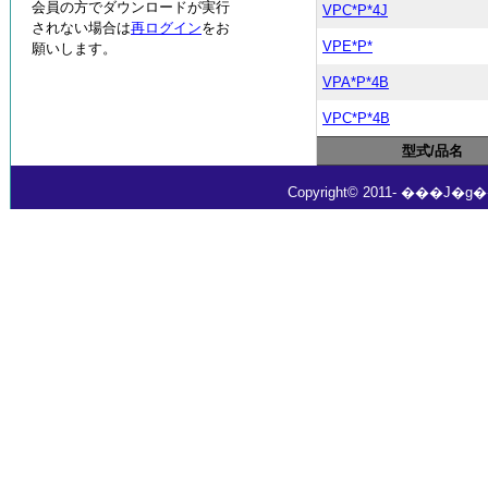
会員の方でダウンロードが実行
VPC*P*4J
されない場合は
再ログイン
をお
VPE*P*
願いします。
VPA*P*4B
VPC*P*4B
型式/品名
Copyright© 2011- ���J�g