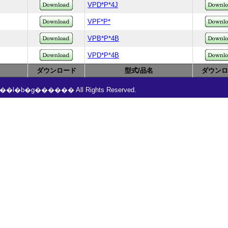
VPD*P*4J
VPF*P*
VPB*P*4B
VPD*P*4B
ダウンロード
型式/品名
ダウンロ
���l�b�g������ All Rights Reserved.