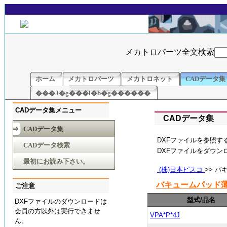
メカトロパーツ全文検索
ホーム
メカトロパーツ
メカトロネット
CADデータ集
���J�g���l�b�g������
CADデータ集メニュー
CADデータ集
CADデータ集
DXFファイルを参照す
CADデータ検索
DXFファイルをダウ
最初にお読み下さい。
(株)日本ピスコ
>> 
バキュームパッド
ご注意
型式/品名
DXFファイルのダウンロードは
会員の方以外は実行できませ
VPA*P*4J
ん。