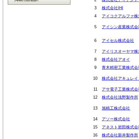
3
株式会社IHI
4
アイコクアルファ株
5
アイシン産業株式会
6
アイセル株式会社
7
アイリスオーヤマ株
8
株式会社アオイ
9
青木精密工業株式会
10
株式会社アキュレイ
11
アサ電子工業株式会
12
株式会社浅野製作所
13
旭精工株式会社
14
アソー株式会社
15
アネスト岩田株式会
16
株式会社新井製作所