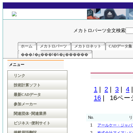
メカトロパーツ全文検索
ホーム
メカトロパーツ
メカトロネット
CADデータ集
���J�g���l�b�g������
メニュー
リンク
技術計算ソフト
1
|
2
|
3
|
4
最新CADデータ
16
| 16ペ
参加メーカー
関連団体･関連業界
No.
リ
ビジネス･便利サイト
1
アールケー・ジャパ
掲載用語翻訳
2
株式会社アイアンド