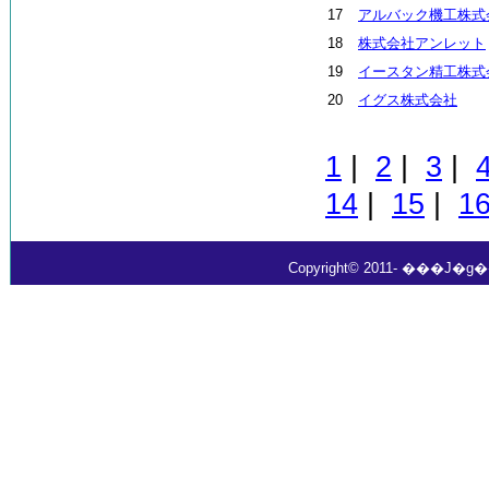
17
アルバック機工株式
18
株式会社アンレット
19
イースタン精工株式
20
イグス株式会社
1
|
2
|
3
|
14
|
15
|
1
Copyright© 2011- ���J�g