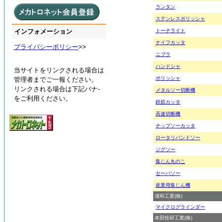
ランタン
ステンレスポリッシャ
インフォメーション
トーチライト
ナイフカッタ
プライバシーポリシー
>>
ニブラ
ハンドシャ
当サイトをリンクされる場合は
ポリッシャ
管理者までご一報ください。
リンクされる場合は下記バナ-
メタルソー切断機
をご利用ください。
鉄筋カッタ
高速切断機
チップソーカッタ
ロータリバンドソー
ジグソー
集じん丸のこ
セーバソー
産業用集じん機
浦和工業(株)
マイクログラインダー
本田技研工業(株)