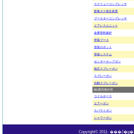
スクリューコンプレッサ
窒素ガス発生装置
ブースターコンプレッサ
エアレスユニット
金庫形乾燥炉
塗装ブース
塗装ロボット
塗装システム
センターカップガン
低圧スプレーガン
スプレーガン
自動スプレーガン
(株)栗田製作所
コイルホース
エアーガン
スパウトガン
シャワーガン
Copyright© 2011- ���J�g