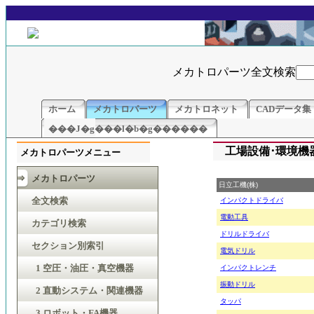
メカトロパーツ全文検索
ホーム
メカトロパーツ
メカトロネット
CADデータ集
���J�g���l�b�g������
工場設備･環境機
メカトロパーツメニュー
メカトロパーツ
日立工機(株)
全文検索
インパクトドライバ
電動工具
カテゴリ検索
ドリルドライバ
セクション別索引
電気ドリル
1 空圧・油圧・真空機器
インパクトレンチ
振動ドリル
2 直動システム・関連機器
タッパ
3 ロボット・FA機器