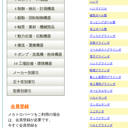
ハンマ
4 制御・検出・計測機器
ハンマドリル
磁気ボール盤
5 駆動・回転制御機器
タッピングボール盤
6 軸受・素材・機械部品
卓上ボール盤
7 動力伝達・伝動機器
ディスクグラインダ
石材グラインダ
8 搬送・運搬機器
ツールポストグラインダ
9 ポンプ・送風機・粉体機器
電子グラインダ
10 工場設備・環境機器
ハンドグラインダ
軽便グラインダ
メーカー別索引
集じん装置付グラインダ
五十音別索引
卓上電気グラインダ
型番別索引
オービタルサンダ
ベルトサンダ
ランダムサンダ
会員登録
ミニサンダ
メカトロパーツをご利用の場合
ディスクサンダ
は、会員登録が必要です。
今すぐ会員登録を
ベルトグラインダ