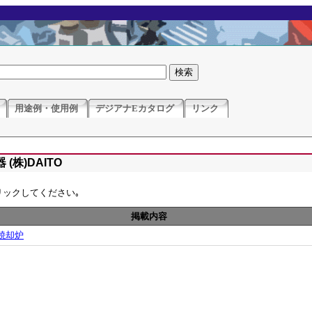
用途例・使用例
デジアナEカタログ
リンク
(株)DAITO
リックしてください｡
掲載内容
焼却炉