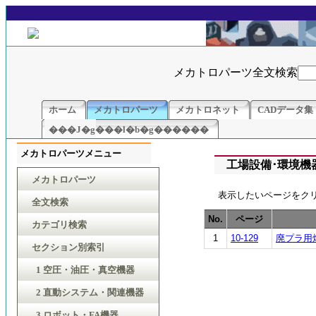
メカトロパーツ全文検索
ホーム
メカトロパーツ
メカトロネット
CADデータ集
���J�g���l�b�g������
メカトロパーツメニュー
工場設備･環境機器 
メカトロパーツ
表示したいページをク
全文検索
No.
ページ
カテゴリ検索
1
10-129
廃プラ用
セクション別索引
1 空圧・油圧・真空機器
2 直動システム・関連機器
3 ロボット・FA機器