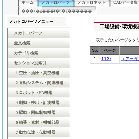
ホーム
メカトロパーツ
メカトロネット
CADデータ集
���J�g���l�b�g������
メカトロパーツメニュー
工場設備･環境機器
メカトロパーツ
表示したいページをク
全文検索
No.
ページ
カテゴリ検索
1
10-37
エアーガ
セクション別索引
1 空圧・油圧・真空機器
2 直動システム・関連機器
3 ロボット・FA機器
4 制御・検出・計測機器
5 駆動・回転制御機器
6 軸受・素材・機械部品
7 動力伝達・伝動機器