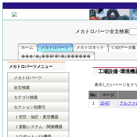
メカトロパーツ全文検索
ホーム
メカトロパーツ
メカトロネット
CADデータ集
���J�g���l�b�g������
メカトロパーツメニュー
工場設備･環境機器
メカトロパーツ
表示したいページをク
全文検索
No.
ページ
カテゴリ検索
1
10-67
アルファ
セクション別索引
1 空圧・油圧・真空機器
2 直動システム・関連機器
3 ロボット・FA機器