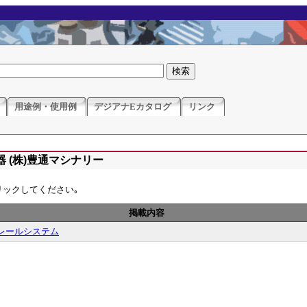
用途例・使用例
デジアナEカタログ
リンク
 (株)豊通マシナリー
リックしてください｡
掲載内容
レールシステム