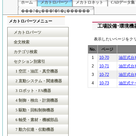
ホーム
メカトロパーツ
メカトロネット
CADデータ集
���J�g���l�b�g������
メカトロパーツメニュー
工場設備･環境機器
メカトロパーツ
表示したいページをク
全文検索
No.
ページ
カテゴリ検索
1
10-70
油圧式台
セクション別索引
2
10-71
油圧式台
1 空圧・油圧・真空機器
3
10-72
油圧式台
2 直動システム・関連機器
4
10-73
油圧式テ
3 ロボット・FA機器
4 制御・検出・計測機器
5 駆動・回転制御機器
6 軸受・素材・機械部品
7 動力伝達・伝動機器