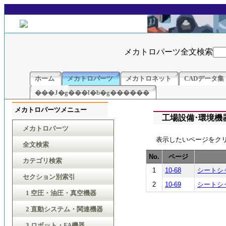
メカトロパーツ全文検索
ホーム
メカトロパーツ
メカトロネット
CADデータ集
���J�g���l�b�g������
メカトロパーツメニュー
工場設備･環境機器
メカトロパーツ
表示したいページをク
全文検索
No.
ページ
カテゴリ検索
1
10-68
シートシ
セクション別索引
2
10-69
シートシ
1 空圧・油圧・真空機器
2 直動システム・関連機器
3 ロボット・FA機器