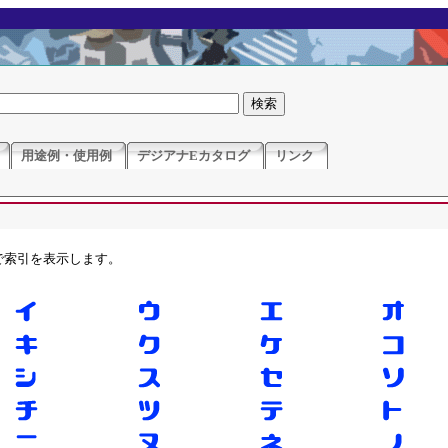
用途例・使用例
デジアナEカタログ
リンク
で索引を表示します。