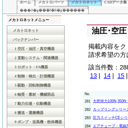
ホーム
メカトロパーツ
メカトロネット
CADデータ集
���J�g���l�b�g������
メカトロネットメニュー
油圧･空圧
メカトロネット
バックナンバー
掲載内容をク
1 空圧・油圧・真空機器
請求希望の方
2 直動システム・関連機器
該当件数：28
3 ロボット・FA機器
13
|
14
|
15
4 制御・検出・計測機器
5 駆動・回転制御機器
No.
6 軸受・素材・機械部品
大把持力100N,35
281
7 動力伝達・伝動機器
カップリングシリー
282
8 搬送・運搬機器
圧力スイッチCEシ
283
9 ポンプ・送風機・粉体機器
エアチューブ・電線
284