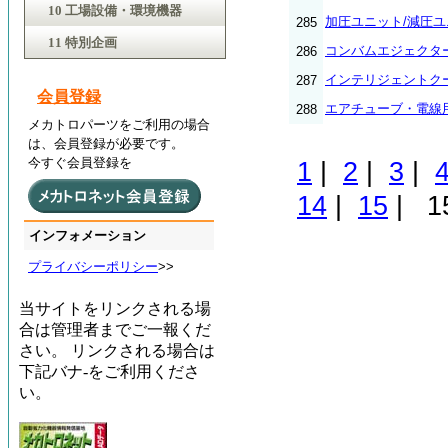
10 工場設備・環境機器
加圧ユニット/減圧
285
11 特別企画
コンバムエジェクタ
286
インテリジェントク
287
会員登録
エアチューブ・電線
288
メカトロパーツをご利用の場合
は、会員登録が必要です。
今すぐ会員登録を
1
|
2
|
3
|
14
|
15
| 
インフォメーション
プライバシーポリシー
>>
当サイトをリンクされる場
合は管理者までご一報くだ
さい。 リンクされる場合は
下記バナ-をご利用くださ
い。