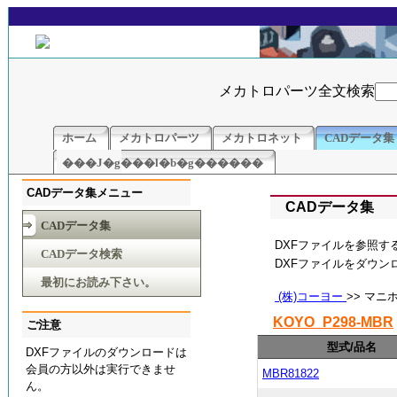
メカトロパーツ全文検索
ホーム
メカトロパーツ
メカトロネット
CADデータ集
���J�g���l�b�g������
CADデータ集メニュー
CADデータ集
CADデータ集
DXFファイルを参照す
CADデータ検索
DXFファイルをダウ
最初にお読み下さい。
(株)コーヨー
>> マニ
KOYO_P298-MBR
ご注意
型式/品名
DXFファイルのダウンロードは
会員の方以外は実行できませ
MBR81822
ん。