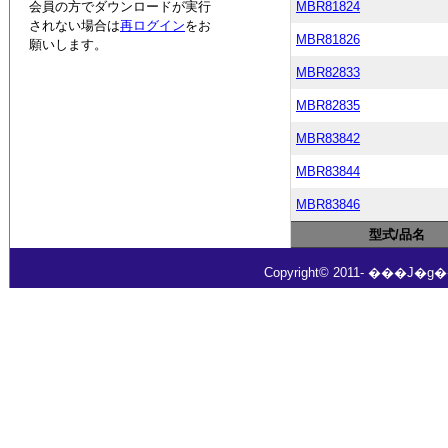
会員の方でダウンロードが実行
MBR81824
されない場合は
再ログイン
をお
MBR81826
願いします。
MBR82833
MBR82835
MBR83842
MBR83844
MBR83846
型式/品名
Copyright© 2011- ���J�g