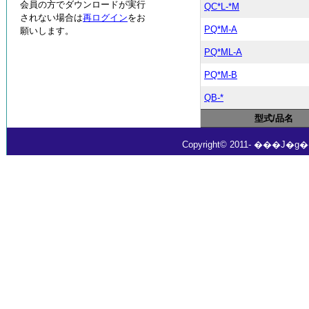
会員の方でダウンロードが実行
QC*L-*M
されない場合は
再ログイン
をお
PQ*M-A
願いします。
PQ*ML-A
PQ*M-B
QB-*
型式/品名
Copyright© 2011- ���J�g