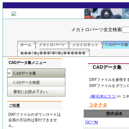
メカトロパーツ全文検索
ホーム
メカトロパーツ
メカトロネット
CADデータ集
���J�g���l�b�g������
CADデータ集メニュー
CADデータ集
CADデータ集
DXFファイルを参照す
CADデータ検索
DXFファイルをダウ
最初にお読み下さい。
(株)日本ピスコ
>> コ
コネクタ
ご注意
型式/品名
DXFファイルのダウンロードは
会員の方以外は実行できませ
QC*-*M
ん。