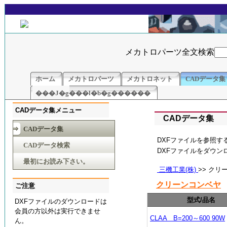
メカトロパーツ全文検索
ホーム
メカトロパーツ
メカトロネット
CADデータ集
���J�g���l�b�g������
CADデータ集メニュー
CADデータ集
CADデータ集
DXFファイルを参照す
CADデータ検索
DXFファイルをダウ
最初にお読み下さい。
三機工業(株)
>> クリ
クリーンコンベヤ
ご注意
型式/品名
DXFファイルのダウンロードは
会員の方以外は実行できませ
CLAA B=200～600 90W
ん。