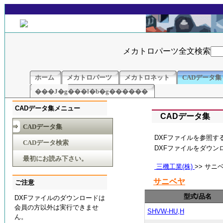
メカトロパーツ全文検索
ホーム
メカトロパーツ
メカトロネット
CADデータ集
���J�g���l�b�g������
CADデータ集メニュー
CADデータ集
CADデータ集
DXFファイルを参照す
CADデータ検索
DXFファイルをダウ
最初にお読み下さい。
三機工業(株)
>> サニ
サニベヤ
ご注意
型式/品名
DXFファイルのダウンロードは
会員の方以外は実行できませ
SHVW-HU,H
ん。