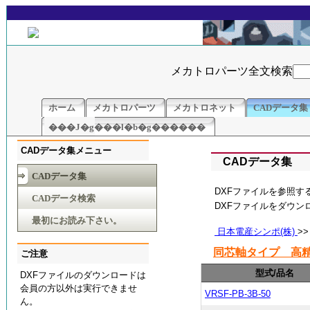
メカトロパーツ全文検索
ホーム
メカトロパーツ
メカトロネット
CADデータ集
���J�g���l�b�g������
CADデータ集メニュー
CADデータ集
CADデータ集
DXFファイルを参照す
CADデータ検索
DXFファイルをダウ
最初にお読み下さい。
日本電産シンポ(株)
>
同芯軸タイプ 高精
ご注意
型式/品名
DXFファイルのダウンロードは
会員の方以外は実行できませ
VRSF-PB-3B-50
ん。