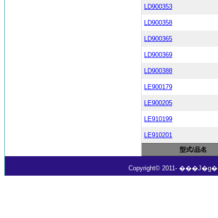
LD900353
LD900358
LD900365
LD900369
LD900388
LE900179
LE900205
LE910199
LE910201
型式/品名
Copyright© 2011- ���J�g