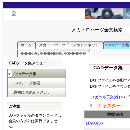
メカトロパーツ全文検索
ホーム
メカトロパーツ
メカトロネット
CADデータ集
���J�g���l�b�g������
CADデータ集メニュー
CADデータ集
CADデータ集
DXFファイルを参照す
CADデータ検索
DXFファイルをダウ
最初にお読み下さい。
スガツネ工業(株)
>> 
K キャスター
ご注意
型式/品名
DXFファイルのダウンロードは
会員の方以外は実行できませ
LD900253
ん。