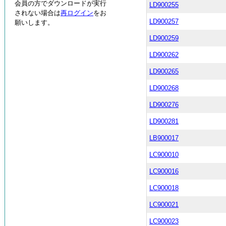
会員の方でダウンロードが実行
LD900255
されない場合は
再ログイン
をお
LD900257
願いします。
LD900259
LD900262
LD900265
LD900268
LD900276
LD900281
LB900017
LC900010
LC900016
LC900018
LC900021
LC900023