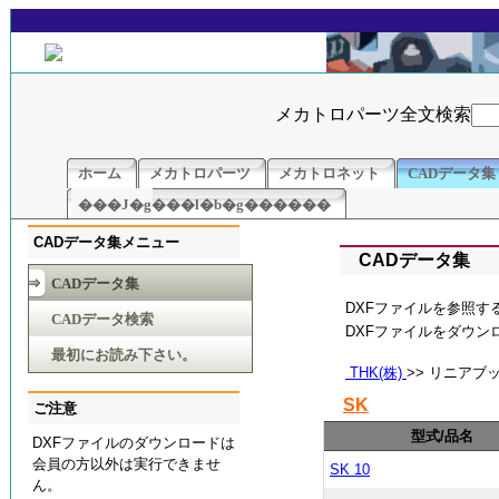
メカトロパーツ全文検索
ホーム
メカトロパーツ
メカトロネット
CADデータ集
���J�g���l�b�g������
CADデータ集メニュー
CADデータ集
CADデータ集
DXFファイルを参照す
CADデータ検索
DXFファイルをダウ
最初にお読み下さい。
THK(株)
>> リニアブッ
SK
ご注意
型式/品名
DXFファイルのダウンロードは
会員の方以外は実行できませ
SK 10
ん。