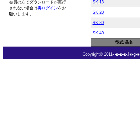
会員の方でダウンロードが実行
SK 13
されない場合は
再ログイン
をお
SK 20
願いします。
SK 30
SK 40
型式/品名
Copyright© 2011- ���J�g