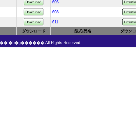
606
608
611
ダウンロード
型式/品名
ダウンロ
���l�b�g������ All Rights Reserved.