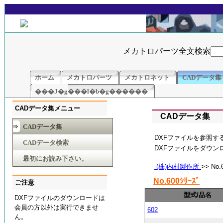
メカトロパーツ全文検索
ホーム
メカトロパーツ
メカトロネット
CADデータ集
���J�g���l�b�g������
CADデータ集メニュー
CADデータ集
CADデータ集
DXFファイルを参照す
CADデータ検索
DXFファイルをダウ
最初にお読み下さい。
(株)内村製作所
>> No.
No.600ｼﾘｰｽﾞ
ご注意
型式/品名
DXFファイルのダウンロードは
会員の方以外は実行できませ
602
ん。