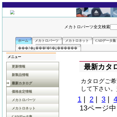
メカトロパーツ全文検索
ホーム
メカトロパーツ
メカトロネット
CADデータ集
���J�g���l�b�g������
メニュー
最新カタ
更新情報
新製品情報
カタログご希
最新カタログ
して下さい。
価格改定情報
1
|
2
|
3
|
メカトロパーツ
13ページ中
メカトロネット
CADデータ集