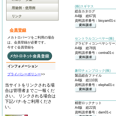
(株)スギヤス
用途例・使用例
総合カタログ
A4版 総67頁
リンク
資料請求番号：bisyam01-c
会員登録
メカトロパーツをご利用の場合
セントラルコンベヤー(株)
は、会員登録が必要です。
グラビティコンベヤシリー
今すぐ会員登録を
A4版 総78頁
資料請求番号：centra01-c
インフォメーション
象印チェンブロック(株)
プライバシーポリシー
>>
製品総合ファイル
A4版 総110頁
当サイトをリンクされる場
資料請求番号：elepha01-c
合は管理者までご一報くだ
さい。 リンクされる場合は
下記バナ-をご利用くださ
精密ロックナット
い。
A4版 総22頁
資料請求番号：dam01-c