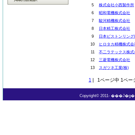
5
株式会社小西製作所
6
昭和電機株式会社
7
駿河精機株式会社
8
日本精工株式会社
9
日本ピストンリング
10
ヒロタカ精機株式会
11
不二ラテックス株式
12
三菱電機株式会社
13
スガツネ工業(株)
1
| 1ページ中 1ペ
Copyright© 2011- ���J�g