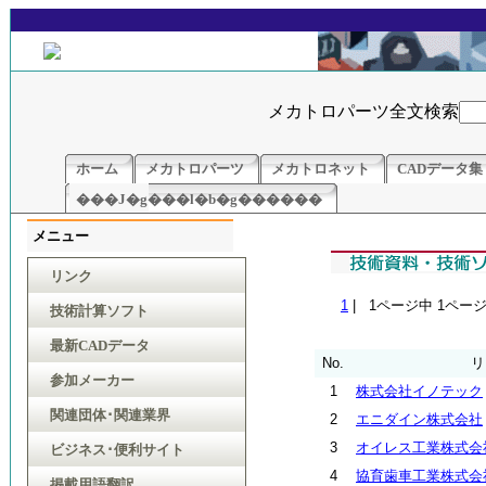
メカトロパーツ全文検索
ホーム
メカトロパーツ
メカトロネット
CADデータ集
���J�g���l�b�g������
メニュー
リンク
1
| 1ページ中 1ペー
技術計算ソフト
最新CADデータ
No.
リ
参加メーカー
1
株式会社イノテック
関連団体･関連業界
2
エニダイン株式会社
3
オイレス工業株式会
ビジネス･便利サイト
4
協育歯車工業株式会
掲載用語翻訳