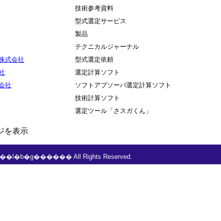
技術参考資料
型式選定サービス
製品
テクニカルジャーナル
株式会社
型式選定依頼
社
選定計算ソフト
会社
ソフトアブソーバ選定計算ソフト
技術計算ソフト
選定ツール「さスガくん」
ージを表示
���l�b�g������ All Rights Reserved.